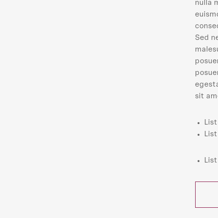
nulla
euismo
consec
Sed ne
males
posue
posuer
egesta
sit am
Lis
Lis
Lis