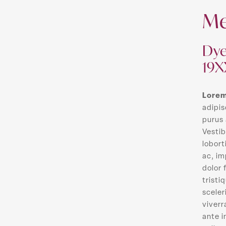
Me
Dye
19X
Lore
adipis
purus 
Vesti
lobort
ac, i
dolor 
tristi
sceler
viverr
ante i