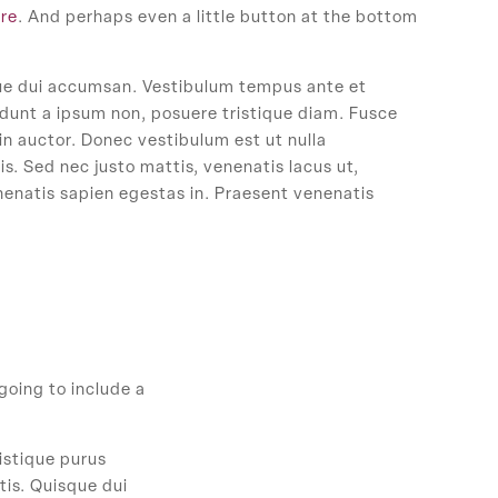
ere
. And perhaps even a little button at the bottom
ique dui accumsan. Vestibulum tempus ante et
ncidunt a ipsum non, posuere tristique diam. Fusce
 in auctor. Donec vestibulum est ut nulla
. Sed nec justo mattis, venenatis lacus ut,
nenatis sapien egestas in. Praesent venenatis
 going to include a
istique purus
tis. Quisque dui