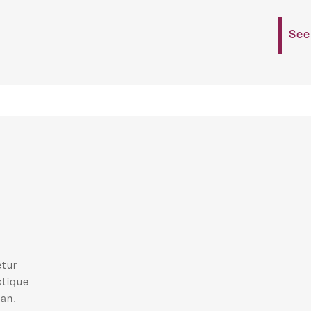
See
etur
stique
san.