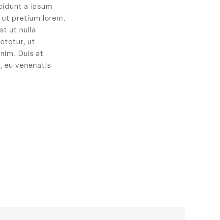
ncidunt a ipsum
s ut pretium lorem.
st ut nulla
ctetur, ut
nim. Duis at
, eu venenatis