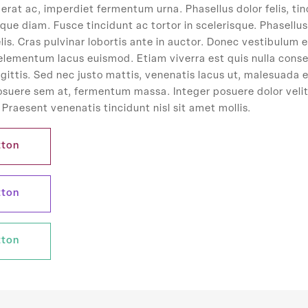
t erat ac, imperdiet fermentum urna. Phasellus dolor felis, ti
ique diam. Fusce tincidunt ac tortor in scelerisque. Phasellu
lis. Cras pulvinar lobortis ante in auctor. Donec vestibulum e
elementum lacus euismod. Etiam viverra est quis nulla conse
ttis. Sed nec justo mattis, venenatis lacus ut, malesuada e
osuere sem at, fermentum massa. Integer posuere dolor velit
 Praesent venenatis tincidunt nisl sit amet mollis.
tton
tton
tton