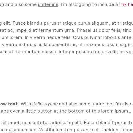
ing
and also some
underline
. I’m also going to include a
link h
 elit. Fusce blandit purus tristique purus aliquam, at trist
 erat ac, imperdiet fermentum urna. Phasellus dolor felis, ti
tium lorem. In viverra neque felis. Cras pulvinar lobortis ante
iverra est quis nulla consectetur, ut maximus ipsum sagittis
em at, fermentum massa. Integer posuere dolor velit, eu ve
row text.
With
italic styling
and also some
underline
. I’m also
haps even a little button at the bottom of this lorem ipsum…
sit amet, consectetur adipiscing elit. Fusce blandit purus tr
que dui accumsan. Vestibulum tempus ante et tincidunt lobor