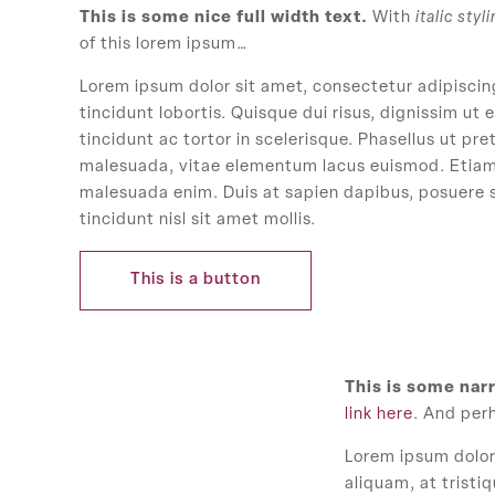
This is some nice full width text.
With
italic styl
of this lorem ipsum…
Lorem ipsum dolor sit amet, consectetur adipiscing
tincidunt lobortis. Quisque dui risus, dignissim ut
tincidunt ac tortor in scelerisque. Phasellus ut pre
malesuada, vitae elementum lacus euismod. Etiam v
malesuada enim. Duis at sapien dapibus, posuere s
tincidunt nisl sit amet mollis.
This is a button
This is some nar
link here
. And per
Lorem ipsum dolor 
aliquam, at tristi