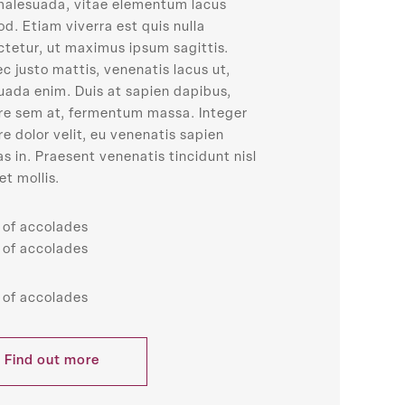
 malesuada, vitae elementum lacus
d. Etiam viverra est quis nulla
tetur, ut maximus ipsum sagittis.
c justo mattis, venenatis lacus ut,
uada enim. Duis at sapien dapibus,
re sem at, fermentum massa. Integer
e dolor velit, eu venenatis sapien
s in. Praesent venenatis tincidunt nisl
et mollis.
t of accolades
t of accolades
t of accolades
Find out more