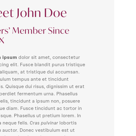
et John Doe
rs’ Member Since
X
m ipsum
dolor sit amet, consectetur
cing elit. Fusce blandit purus tristique
aliquam, at tristique dui accumsan.
bulum tempus ante et tincidunt
is. Quisque dui risus, dignissim ut erat
mperdiet fermentum urna. Phasellus
felis, tincidunt a ipsum non, posuere
que diam. Fusce tincidunt ac tortor in
isque. Phasellus ut pretium lorem. In
a neque felis.
Cras pulvinar
lobortis
n auctor. Donec vestibulum est ut