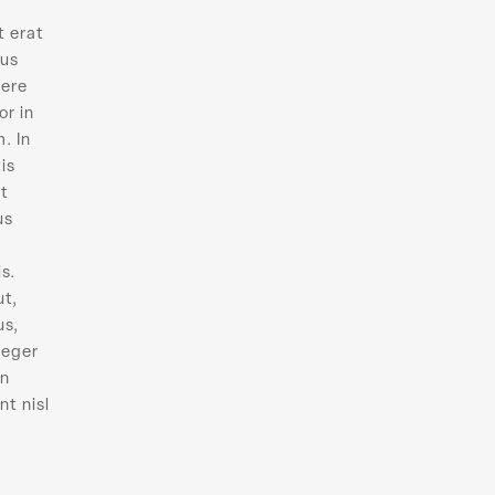
t erat
lus
uere
or in
. In
is
ut
us
s.
ut,
us,
teger
en
nt nisl