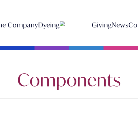
he Company
Dyeing
Giving
News
Co
Components