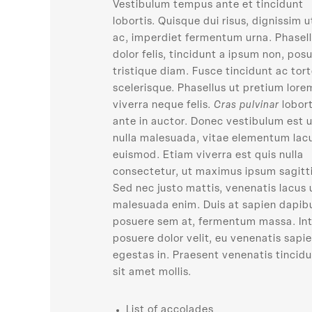
Vestibulum tempus ante et tincidunt
lobortis. Quisque dui risus, dignissim u
ac, imperdiet fermentum urna. Phasel
dolor felis, tincidunt a ipsum non, pos
tristique diam. Fusce tincidunt ac tort
scelerisque. Phasellus ut pretium lorem
viverra neque felis.
Cras pulvinar
lobort
ante in auctor. Donec vestibulum est 
nulla malesuada, vitae elementum lac
euismod. Etiam viverra est quis nulla
consectetur, ut maximus ipsum sagitti
Sed nec justo mattis, venenatis lacus 
malesuada enim. Duis at sapien dapib
posuere sem at, fermentum massa. In
posuere dolor velit, eu venenatis sapi
egestas in. Praesent venenatis tincidu
sit amet mollis.
List of accolades